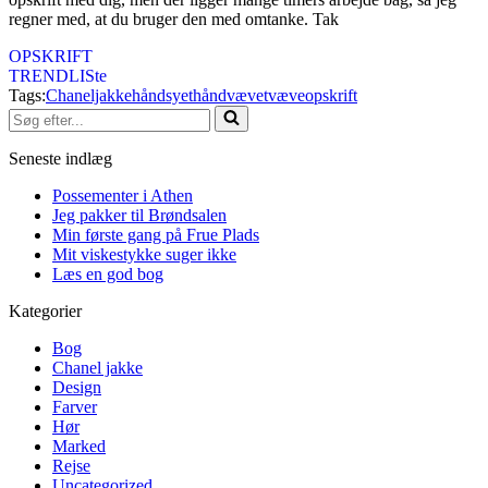
regner med, at du bruger den med omtanke. Tak
OPSKRIFT
TRENDLISte
Tags:
Chaneljakke
håndsyet
håndvævet
væveopskrift
Søg
efter...
Seneste indlæg
Possementer i Athen
Jeg pakker til Brøndsalen
Min første gang på Frue Plads
Mit viskestykke suger ikke
Læs en god bog
Kategorier
Bog
Chanel jakke
Design
Farver
Hør
Marked
Rejse
Uncategorized