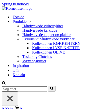
Spring til indhold
Forside
Produkter
Håndvævede viskestykker
Håndvævede karklude
Håndvævede tæpper og plaider
Eksklusivt håndvævede tørklæder
Kollektionen KØKKENTERN
Kollektionen LYSE NÆTTER
Kollektionen OLIVE
Tasker og Clutches
Væveopskrifter
Inspiration
Om
Kontakt
Søg
efter...
Indkøbskurv
0,00 kr.
0