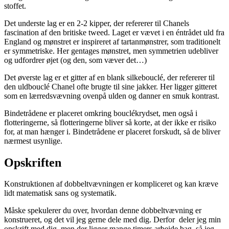
stoffet.
Det underste lag er en 2-2 kipper, der refererer til Chanels
fascination af den britiske tweed. Laget er vævet i en éntrådet uld fra
England og mønstret er inspireret af tartanmønstrer, som traditionelt
er symmetriske. Her gentages mønstret, men symmetrien udebliver
og udfordrer øjet (og den, som væver det…)
Det øverste lag er et gitter af en blank silkebouclé, der refererer til
den uldbouclé Chanel ofte brugte til sine jakker. Her ligger gitteret
som en lærredsvævning ovenpå ulden og danner en smuk kontrast.
Bindetrådene er placeret omkring bouclékrydset, men også i
flotteringerne, så flotteringerne bliver så korte, at der ikke er risiko
for, at man hænger i. Bindetrådene er placeret forskudt, så de bliver
nærmest usynlige.
Opskriften
Konstruktionen af dobbeltvævningen er kompliceret og kan kræve
lidt matematisk sans og systematik.
Måske spekulerer du over, hvordan denne dobbeltvævning er
konstrueret, og det vil jeg gerne dele med dig. Derfor deler jeg min
opskrift med dig, men der ligger mange timers arbejde bag, så jeg