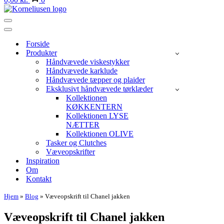
Navigation
menu
Navigation
menu
Forside
Produkter
Håndvævede viskestykker
Håndvævede karklude
Håndvævede tæpper og plaider
Eksklusivt håndvævede tørklæder
Kollektionen
KØKKENTERN
Kollektionen LYSE
NÆTTER
Kollektionen OLIVE
Tasker og Clutches
Væveopskrifter
Inspiration
Om
Kontakt
Hjem
»
Blog
»
Væveopskrift til Chanel jakken
Væveopskrift til Chanel jakken