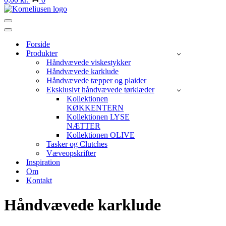
Navigation
menu
Navigation
menu
Forside
Produkter
Håndvævede viskestykker
Håndvævede karklude
Håndvævede tæpper og plaider
Eksklusivt håndvævede tørklæder
Kollektionen
KØKKENTERN
Kollektionen LYSE
NÆTTER
Kollektionen OLIVE
Tasker og Clutches
Væveopskrifter
Inspiration
Om
Kontakt
Håndvævede karklude