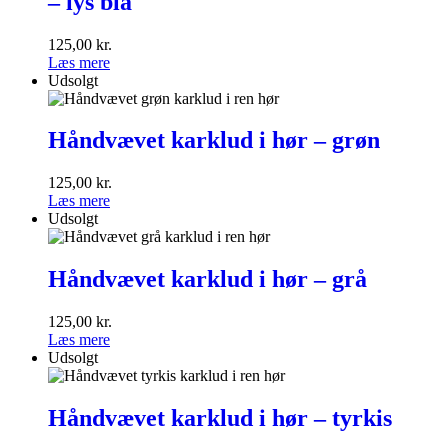
– lys blå
hør
<br>–
lys
125,00
kr.
blå
Læs mere
Udsolgt
Håndvævet
karklud
Håndvævet karklud i hør – grøn
i
hør
125,00
kr.
–
Læs mere
grøn
Udsolgt
Håndvævet
karklud
Håndvævet karklud i hør – grå
i
hør
125,00
kr.
–
Læs mere
grå
Udsolgt
Håndvævet
karklud
Håndvævet karklud i hør – tyrkis
i
hør