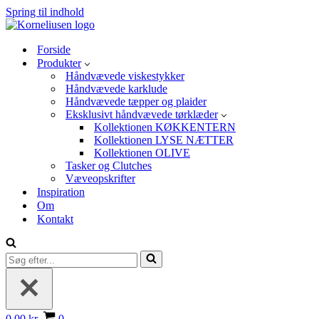
Spring til indhold
Forside
Produkter
Håndvævede viskestykker
Håndvævede karklude
Håndvævede tæpper og plaider
Eksklusivt håndvævede tørklæder
Kollektionen KØKKENTERN
Kollektionen LYSE NÆTTER
Kollektionen OLIVE
Tasker og Clutches
Væveopskrifter
Inspiration
Om
Kontakt
Søg
efter...
Indkøbskurv
0,00 kr.
0