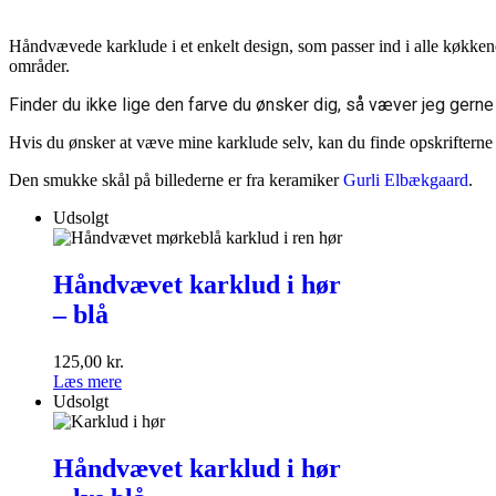
Håndvævede karklude i et enkelt design, som passer ind i alle køkken
områder.
Finder du ikke lige den farve du ønsker dig, så væver jeg gerne 
Hvis du ønsker at væve mine karklude selv, kan du finde opskriftern
Den smukke skål på billederne er fra keramiker
Gurli Elbækgaard
.
Udsolgt
Håndvævet
karklud
Håndvævet karklud i hør
i
– blå
hør
<br
>–
125,00
kr.
blå
Læs mere
Udsolgt
Håndvævet
karklud
Håndvævet karklud i hør
i