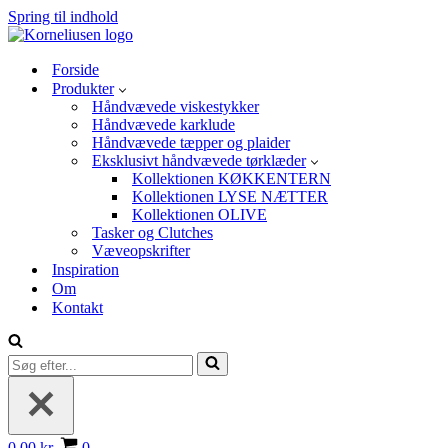
Spring til indhold
Forside
Produkter
Håndvævede viskestykker
Håndvævede karklude
Håndvævede tæpper og plaider
Eksklusivt håndvævede tørklæder
Kollektionen KØKKENTERN
Kollektionen LYSE NÆTTER
Kollektionen OLIVE
Tasker og Clutches
Væveopskrifter
Inspiration
Om
Kontakt
Søg
efter...
Indkøbskurv
0,00 kr.
0