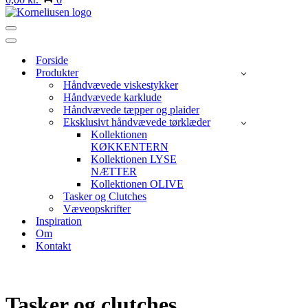
Navigation
menu
Navigation
menu
Forside
Produkter
Håndvævede viskestykker
Håndvævede karklude
Håndvævede tæpper og plaider
Eksklusivt håndvævede tørklæder
Kollektionen
KØKKENTERN
Kollektionen LYSE
NÆTTER
Kollektionen OLIVE
Tasker og Clutches
Væveopskrifter
Inspiration
Om
Kontakt
Tasker og clutches