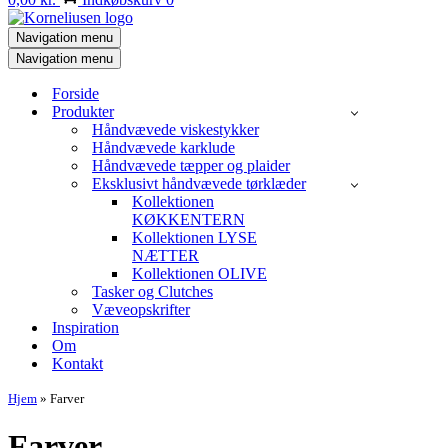
Navigation menu
Navigation menu
Forside
Produkter
Håndvævede viskestykker
Håndvævede karklude
Håndvævede tæpper og plaider
Eksklusivt håndvævede tørklæder
Kollektionen
KØKKENTERN
Kollektionen LYSE
NÆTTER
Kollektionen OLIVE
Tasker og Clutches
Væveopskrifter
Inspiration
Om
Kontakt
Hjem
»
Farver
Farver