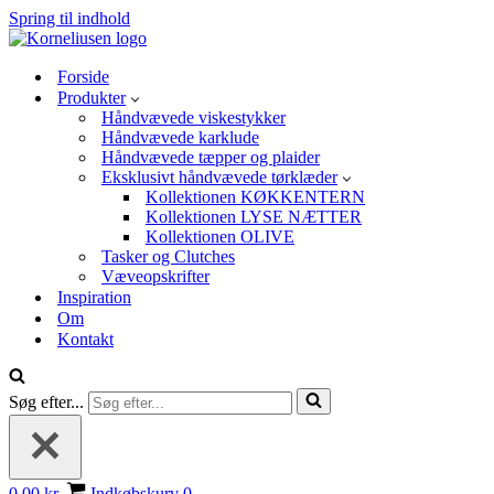
Spring til indhold
Forside
Produkter
Håndvævede viskestykker
Håndvævede karklude
Håndvævede tæpper og plaider
Eksklusivt håndvævede tørklæder
Kollektionen KØKKENTERN
Kollektionen LYSE NÆTTER
Kollektionen OLIVE
Tasker og Clutches
Væveopskrifter
Inspiration
Om
Kontakt
Søg efter...
0,00 kr.
Indkøbskurv
0