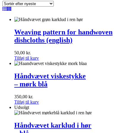
seneste
Weaving
pattern
Weaving pattern for handwoven
for
dishcloths (english)
handwoven
dishcloths
(english)
50,00
kr.
Tilføj til kurv
Håndvævet
viskestykke<br>
Håndvævet viskestykke
–
– mørk blå
mørk
blå
350,00
kr.
Tilføj til kurv
Udsolgt
Håndvævet
karklud
Håndvævet karklud i hør
i