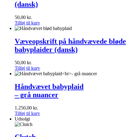
(dansk)
tørklæde
(dansk)
50,00
kr.
Tilføj til kurv
Væveopskrift
på
Væveopskrift på håndvævede bløde
håndvævede
babyplaider (dansk)
bløde
babyplaider
(dansk)
50,00
kr.
Tilføj til kurv
Håndvævet
babyplaid<br>–
Håndvævet babyplaid
grå
– grå nuancer
nuancer
1.250,00
kr.
Tilføj til kurv
Udsolgt
Clutch