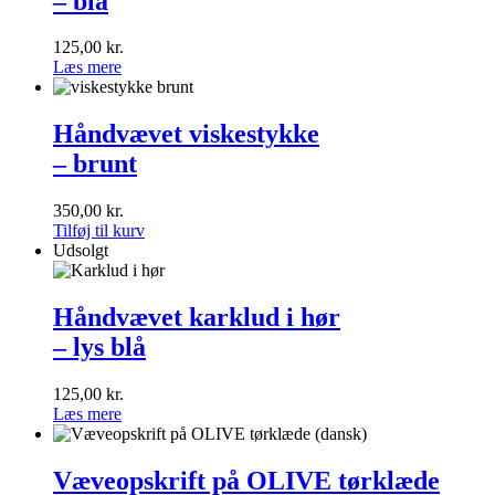
– blå
hør
<br
>–
125,00
kr.
blå
Læs mere
Håndvævet
viskestykke
Håndvævet viskestykke
<br>–
– brunt
brunt
350,00
kr.
Tilføj til kurv
Udsolgt
Håndvævet
karklud
Håndvævet karklud i hør
i
– lys blå
hør
<br>–
lys
125,00
kr.
blå
Læs mere
Væveopskrift
på
Væveopskrift på OLIVE tørklæde
OLIVE