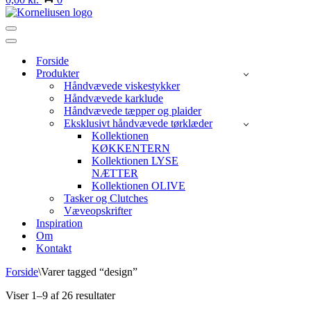
Navigation
menu
Navigation
menu
Forside
Produkter
Håndvævede viskestykker
Håndvævede karklude
Håndvævede tæpper og plaider
Eksklusivt håndvævede tørklæder
Kollektionen
KØKKENTERN
Kollektionen LYSE
NÆTTER
Kollektionen OLIVE
Tasker og Clutches
Væveopskrifter
Inspiration
Om
Kontakt
Forside
\
Varer tagged “design”
Sorteret
Viser 1–9 af 26 resultater
efter