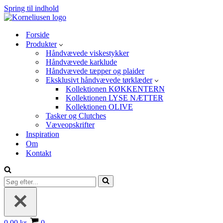
Spring til indhold
Forside
Produkter
Håndvævede viskestykker
Håndvævede karklude
Håndvævede tæpper og plaider
Eksklusivt håndvævede tørklæder
Kollektionen KØKKENTERN
Kollektionen LYSE NÆTTER
Kollektionen OLIVE
Tasker og Clutches
Væveopskrifter
Inspiration
Om
Kontakt
Søg
efter...
Indkøbskurv
0,00 kr.
0