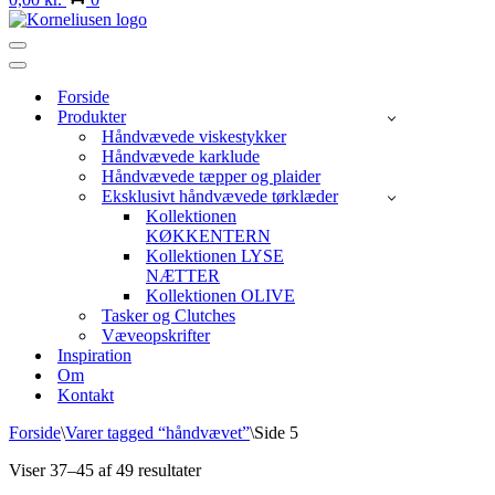
Navigation
menu
Navigation
menu
Forside
Produkter
Håndvævede viskestykker
Håndvævede karklude
Håndvævede tæpper og plaider
Eksklusivt håndvævede tørklæder
Kollektionen
KØKKENTERN
Kollektionen LYSE
NÆTTER
Kollektionen OLIVE
Tasker og Clutches
Væveopskrifter
Inspiration
Om
Kontakt
Forside
\
Varer tagged “håndvævet”
\
Side 5
Sorteret
Viser 37–45 af 49 resultater
efter