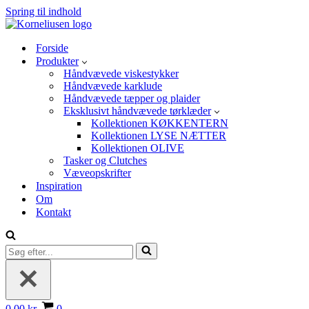
Spring til indhold
Forside
Produkter
Håndvævede viskestykker
Håndvævede karklude
Håndvævede tæpper og plaider
Eksklusivt håndvævede tørklæder
Kollektionen KØKKENTERN
Kollektionen LYSE NÆTTER
Kollektionen OLIVE
Tasker og Clutches
Væveopskrifter
Inspiration
Om
Kontakt
Søg
efter...
Indkøbskurv
0,00 kr.
0