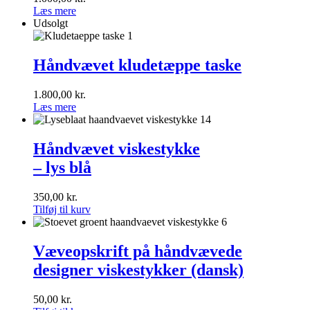
Læs mere
Udsolgt
Håndvævet
kludetæppe
Håndvævet kludetæppe taske
taske
1.800,00
kr.
Læs mere
Håndvævet
viskestykke
Håndvævet viskestykke
<br>–
– lys blå
lys
blå
350,00
kr.
Tilføj til kurv
Væveopskrift
på
Væveopskrift på håndvævede
håndvævede
designer viskestykker (dansk)
designer
viskestykker
(dansk)
50,00
kr.