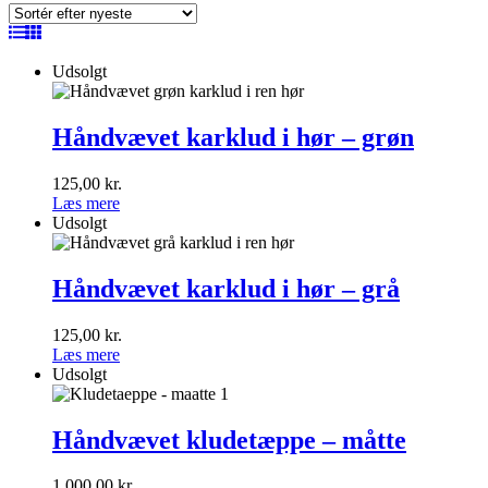
seneste
Udsolgt
Håndvævet
karklud
Håndvævet karklud i hør – grøn
i
hør
125,00
kr.
–
Læs mere
grøn
Udsolgt
Håndvævet
karklud
Håndvævet karklud i hør – grå
i
hør
125,00
kr.
–
Læs mere
grå
Udsolgt
Håndvævet
kludetæppe
Håndvævet kludetæppe – måtte
–
måtte
1.000,00
kr.