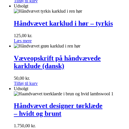
Tilføj til kurv
Udsolgt
Håndvævet
karklud
Håndvævet karklud i hør – tyrkis
i
hør
125,00
kr.
–
Læs mere
tyrkis
Væveopskrift
på
Væveopskrift på håndvævede
håndvævede
karklude (dansk)
karklude
(dansk)
50,00
kr.
Tilføj til kurv
Udsolgt
Håndvævet
designer
Håndvævet designer tørklæde
tørklæde<br>
– hvidt og brunt
–
hvidt
og
1.750,00
kr.