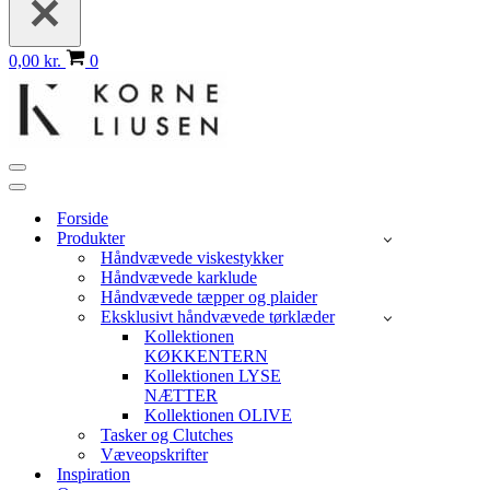
Indkøbskurv
0,00 kr.
0
Navigation
menu
Navigation
menu
Forside
Produkter
Håndvævede viskestykker
Håndvævede karklude
Håndvævede tæpper og plaider
Eksklusivt håndvævede tørklæder
Kollektionen
KØKKENTERN
Kollektionen LYSE
NÆTTER
Kollektionen OLIVE
Tasker og Clutches
Væveopskrifter
Inspiration